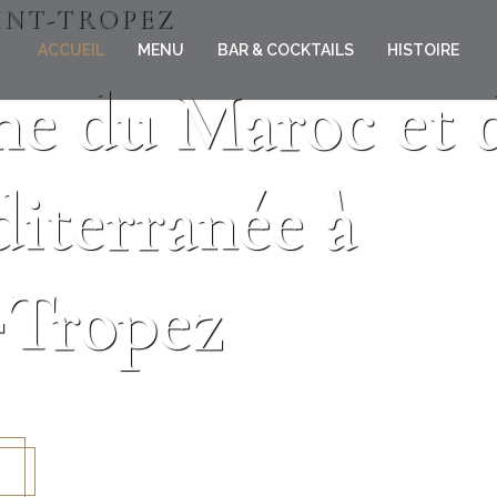
INT-TROPEZ
ACCUEIL
MENU
BAR & COCKTAILS
HISTOIRE
ne du Maroc et 
diterranée à
‑Tropez