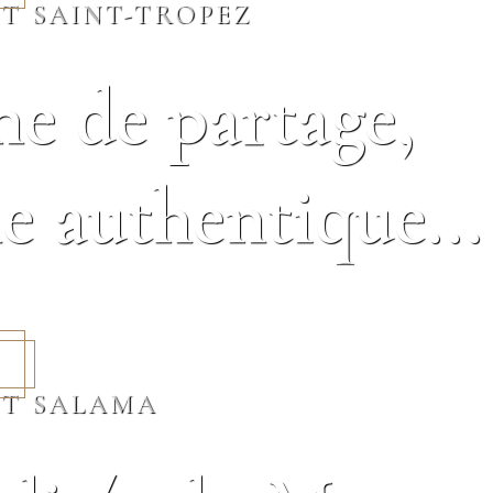
T SAINT-TROPEZ
ne de partage,
e authentique...
T SALAMA