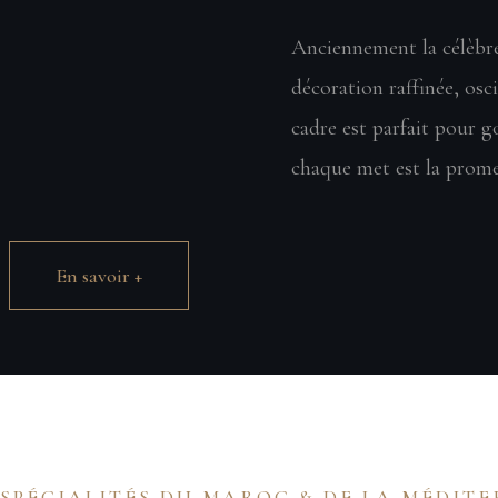
Anciennement la célèbre
décoration raffinée, osc
cadre est parfait pour go
chaque met est la promes
En savoir +
SPÉCIALITÉS DU MAROC & DE LA MÉDIT