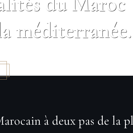
alités du Maroc
la méditerranée.
arocain à deux pas de la p