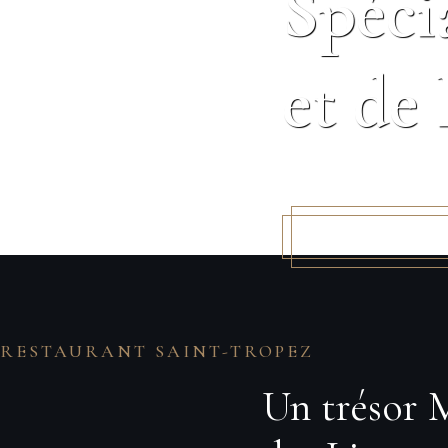
Spéci
et de 
Voir le menu
RESTAURANT SAINT-TROPEZ
Un trésor M